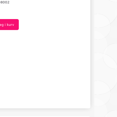
08002
æg i kurv