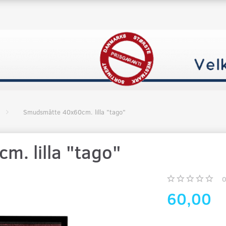
Smudsmåtte 40x60cm. lilla "tago"
. lilla "tago"
60,00