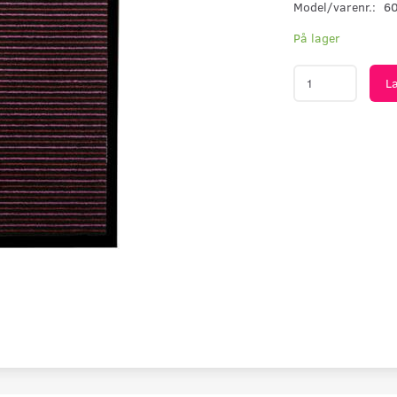
Model/varenr.:
6
På lager
L