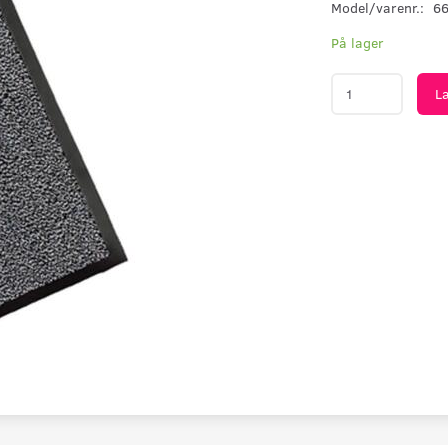
Model/varenr.:
6
På lager
L