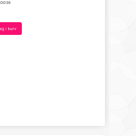
60036
æg i kurv