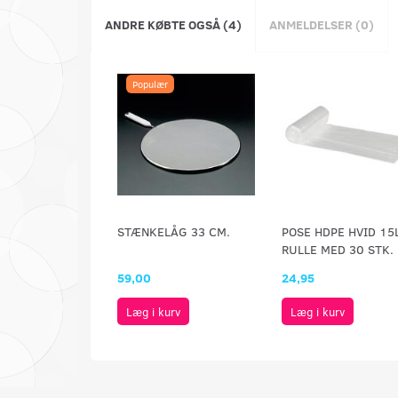
ANDRE KØBTE OGSÅ (4)
ANMELDELSER (0)
Populær
STÆNKELÅG 33 CM.
POSE HDPE HVID 15L
RULLE MED 30 STK.
59,00
24,95
Læg i kurv
Læg i kurv