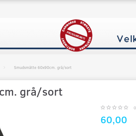
Smudsmåtte 60x90cm. grå/sort
m. grå/sort
60,00