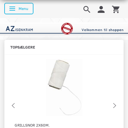
Menu
Skifte navigation
TOPSÆLGERE
GRILLSNOR 2X60M.
OS