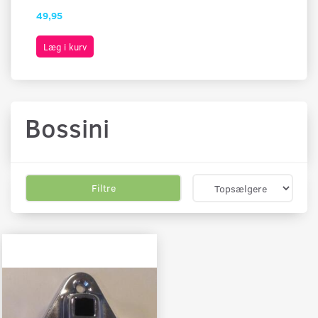
49,95
49
Læg i kurv
L
Bossini
Filtre