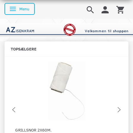
Menu
Skifte navigation
TOPSÆLGERE
GRILLSNOR 2X60M.
OS