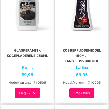
GLASKERAMISK
KOBBERPUDSEMIDDEL
KOGEPLADERENS 250ML
150ML -
LANGTIDSVIRKENDE
Sterling
Sterling
59,95
69,95
Model/varenr.:
710505
Model/varenr.:
710005
Læg i kurv
Læg i kurv