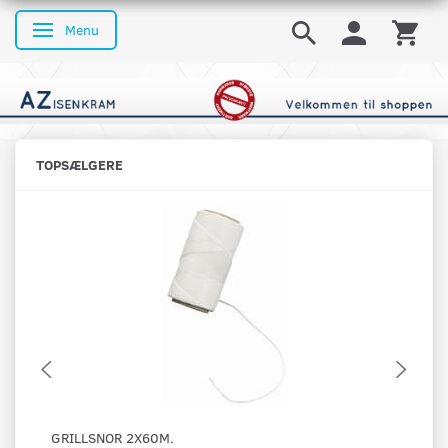
Menu
Skifte navigation
TOPSÆLGERE
GRILLSNOR 2X60M.
OS