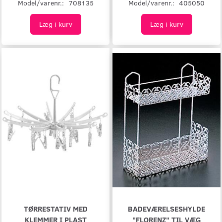
Model/varenr.:
708135
Model/varenr.:
405050
Læg i kurv
Læg i kurv
TØRRESTATIV MED
BADEVÆRELSESHYLDE
KLEMMER I PLAST
"FLORENZ" TIL VÆG