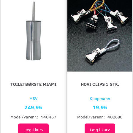
TOILETBØRSTE MIAMI
HOVI CLIPS 5 STK.
MSV
Koopmann
249,95
19,95
Model/varenr.:
140467
Model/varenr.:
402680
Læg i kurv
Læg i kurv