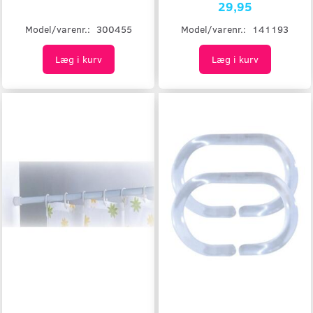
29,95
Model/varenr.:
300455
Model/varenr.:
141193
Læg i kurv
Læg i kurv