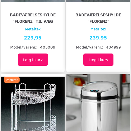
BADEVÆRELSESHYLDE
BADEVÆRELSESHYLDE
"FLORENZ" TIL VÆG
"FLORENZ"
Metaltex
Metaltex
229,95
239,95
Model/varenr.:
405009
Model/varenr.:
404999
Læg i kurv
Læg i kurv
Populær