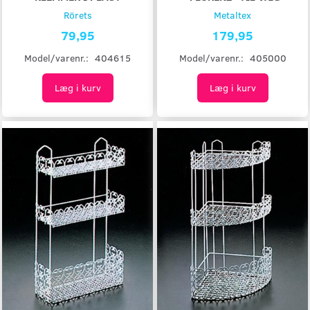
Rörets
Metaltex
79,95
179,95
Model/varenr.:
404615
Model/varenr.:
405000
Læg i kurv
Læg i kurv