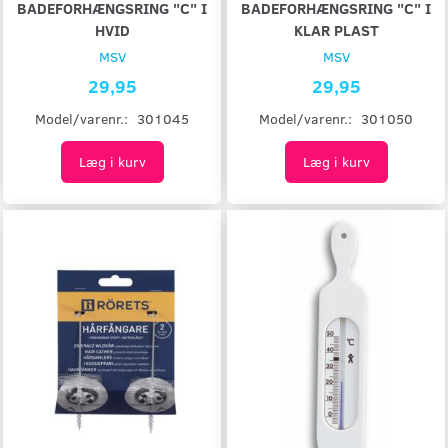
BADEFORHÆNGSRING "C" I
BADEFORHÆNGSRING "C" I
HVID
KLAR PLAST
MSV
MSV
29,95
29,95
Model/varenr.:
301045
Model/varenr.:
301050
Læg i kurv
Læg i kurv