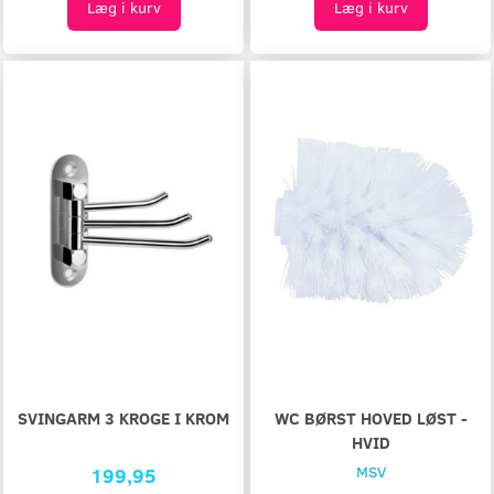
Læg i kurv
Læg i kurv
SVINGARM 3 KROGE I KROM
WC BØRST HOVED LØST -
HVID
199,95
MSV