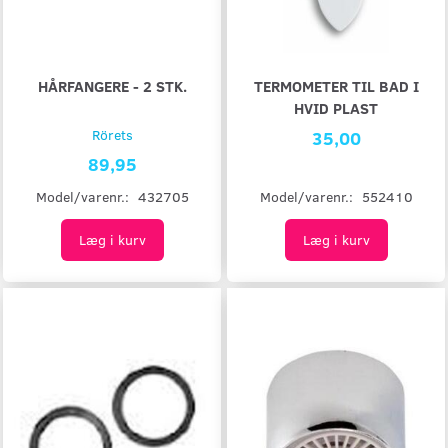
HÅRFANGERE - 2 STK.
TERMOMETER TIL BAD I
HVID PLAST
Rörets
35,00
89,95
Model/varenr.:
552410
Model/varenr.:
432705
Læg i kurv
Læg i kurv