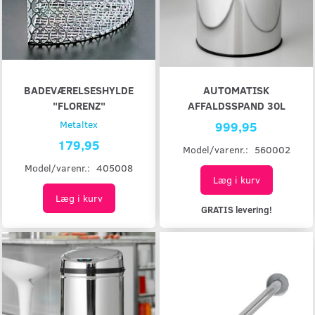
BADEVÆRELSESHYLDE
AUTOMATISK
"FLORENZ"
AFFALDSSPAND 30L
Metaltex
999,95
179,95
Model/varenr.:
560002
Model/varenr.:
405008
Læg i kurv
Læg i kurv
GRATIS levering!