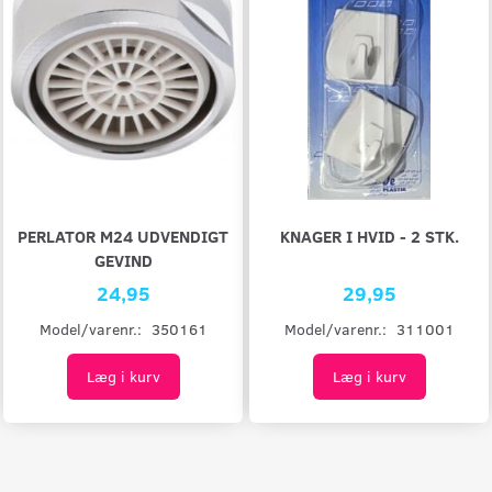
PERLATOR M24 UDVENDIGT
KNAGER I HVID - 2 STK.
GEVIND
24,95
29,95
Model/varenr.:
350161
Model/varenr.:
311001
Læg i kurv
Læg i kurv