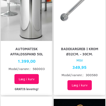
AUTOMATISK
BADEKARGREB I KROM
AFFALDSSPAND 50L
Ø32CM. - 30CM.
1.399,00
MSV
349,95
Model/varenr.:
560003
Model/varenr.:
300560
Læg i kurv
Læg i kurv
GRATIS levering!