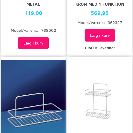
METAL
KROM MED 1 FUNKTION
119,00
569,95
Model/varenr.:
362327
Model/varenr.:
738002
Læg i kurv
Læg i kurv
GRATIS levering!