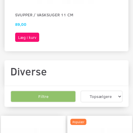
SVUPPER / VASKSUGER 11 CM
SV
89,00
99
Læg i kurv
L
Diverse
Filtre
Populær